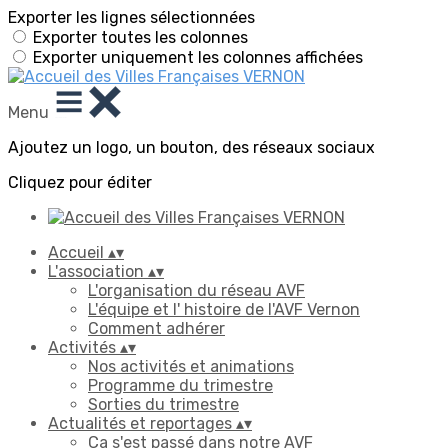
Exporter les lignes sélectionnées
Exporter toutes les colonnes
Exporter uniquement les colonnes affichées
Menu
Ajoutez un logo, un bouton, des réseaux sociaux
Cliquez pour éditer
Accueil
▴
▾
L'association
▴
▾
L'organisation du réseau AVF
L'équipe et l' histoire de l'AVF Vernon
Comment adhérer
Activités
▴
▾
Nos activités et animations
Programme du trimestre
Sorties du trimestre
Actualités et reportages
▴
▾
Ça s'est passé dans notre AVF