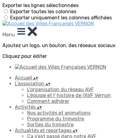
Exporter les lignes sélectionnées
Exporter toutes les colonnes
Exporter uniquement les colonnes affichées
Menu
Ajoutez un logo, un bouton, des réseaux sociaux
Cliquez pour éditer
Accueil
▴
▾
L'association
▴
▾
L'organisation du réseau AVF
L'équipe et l' histoire de l'AVF Vernon
Comment adhérer
Activités
▴
▾
Nos activités et animations
Programme du trimestre
Sorties du trimestre
Actualités et reportages
▴
▾
Ça s'est passé dans notre AVF