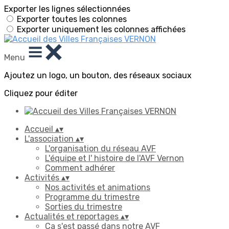
Exporter les lignes sélectionnées
Exporter toutes les colonnes
Exporter uniquement les colonnes affichées
Menu
Ajoutez un logo, un bouton, des réseaux sociaux
Cliquez pour éditer
Accueil
▴
▾
L'association
▴
▾
L'organisation du réseau AVF
L'équipe et l' histoire de l'AVF Vernon
Comment adhérer
Activités
▴
▾
Nos activités et animations
Programme du trimestre
Sorties du trimestre
Actualités et reportages
▴
▾
Ça s'est passé dans notre AVF