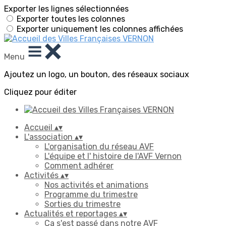
Exporter les lignes sélectionnées
Exporter toutes les colonnes
Exporter uniquement les colonnes affichées
Menu
Ajoutez un logo, un bouton, des réseaux sociaux
Cliquez pour éditer
Accueil
▴
▾
L'association
▴
▾
L'organisation du réseau AVF
L'équipe et l' histoire de l'AVF Vernon
Comment adhérer
Activités
▴
▾
Nos activités et animations
Programme du trimestre
Sorties du trimestre
Actualités et reportages
▴
▾
Ça s'est passé dans notre AVF